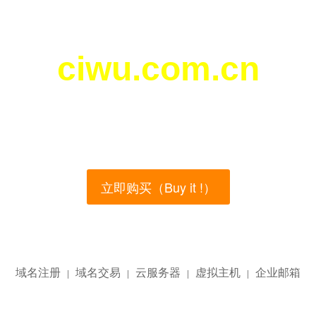
ciwu.com.cn
您所访问的域名正在西部数码（west.cn）出售！
main name is currently for sale on the west.cn, Buy
立即购买（Buy it !）
域名注册
域名交易
云服务器
虚拟主机
企业邮箱
|
|
|
|